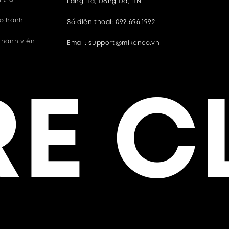
Láng Hạ, Đống Đa, HN
ảo hành
Số điện thoại: 092.696.1992
thành viên
Email: support@mikenco.vn
E C